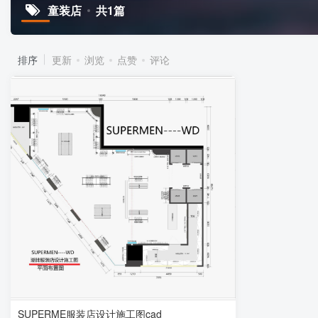
童装店
共1篇
排序
更新
浏览
点赞
评论
SUPERME服装店设计施工图cad