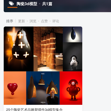
陶瓷3d模型
共1篇
排序
更新
浏览
点赞
评论
25个陶瓷艺术品雕塑摆件3d模型集合