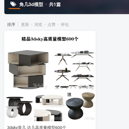
角几3d模型
共1篇
排序
更新
浏览
点赞
评论
3dsky茶几 边几高质量模型600个