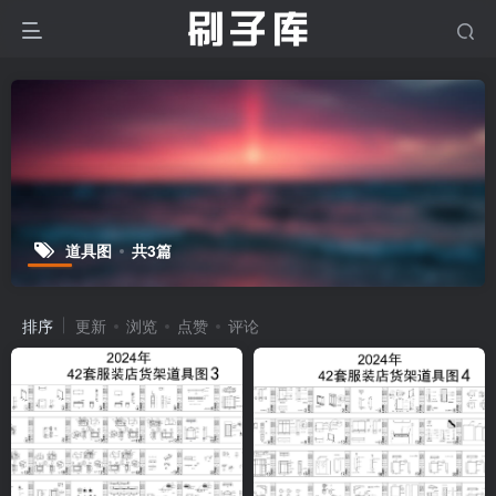
道具图
共3篇
排序
更新
浏览
点赞
评论