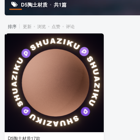
D5陶土材质
共1篇
排序
更新
浏览
点赞
评论
D5陶土材质17款