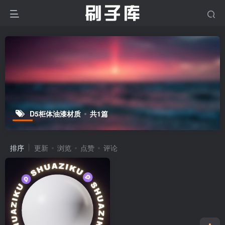
D5柜体油漆材质
共1篇
排序
更新
浏览
点赞
评论