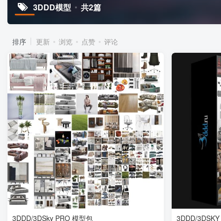
3DDD模型
共2篇
排序
更新
浏览
点赞
评论
3DDD/3DSky PRO 模型包
3DDD/3DSK