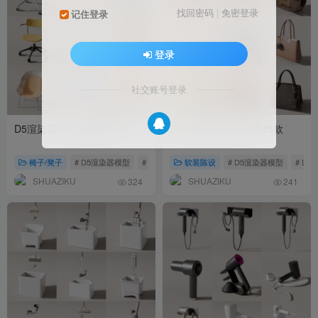
找回密码
|
免密登录
记住登录
登录
社交账号登录
D5渲染器办公椅模型16款
D5渲染器手提包模型45款
椅子/凳子
# D5渲染器模型
# 椅子模型
软装陈设
# D5渲染器模型
# D5
SHUAZIKU
SHUAZIKU
324
241