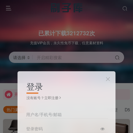
已累计下载3212732次
充值VIP会员，永久性免币下载，任意素材资料
请选择
开启精彩搜索
开通会员素材免费下
登录
开通会员素材免费下
开通会员素材免费下
没有账号？立即注册
热门素材
最新发布
3Dmax模型
SU模型
D5模型
D5
用户名/手机号/邮箱
登录密码