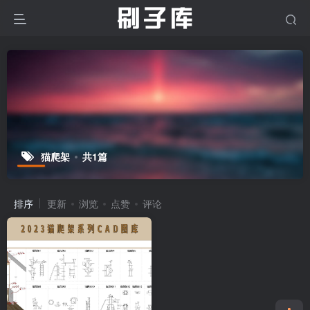
猫爬架
共1篇
排序
更新
浏览
点赞
评论