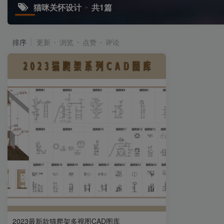
猫咪关怀设计
共1篇
排序
更新
浏览
点赞
评论
2023最新款猫爬架多视图CAD图库