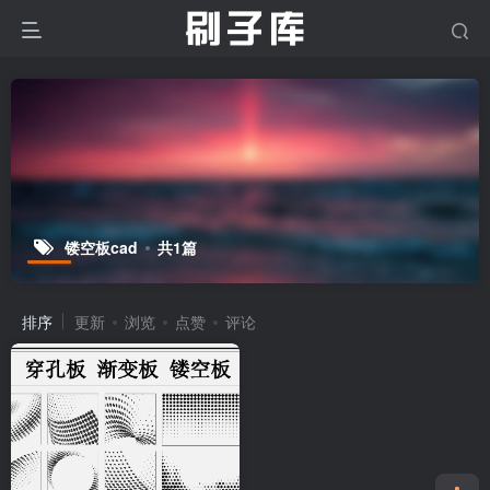
镂空板cad
共1篇
排序
更新
浏览
点赞
评论