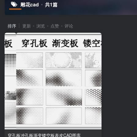
雕花cad
共1篇
排序
更新
浏览
点赞
评论
穿孔板冲孔板渐变镂空板表皮CAD图库