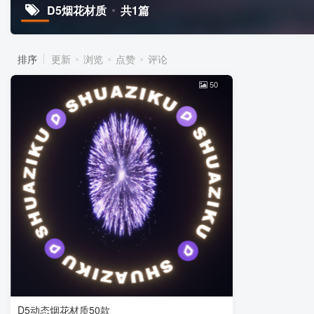
D5烟花材质
共1篇
排序
更新
浏览
点赞
评论
50
D5动态烟花材质50款