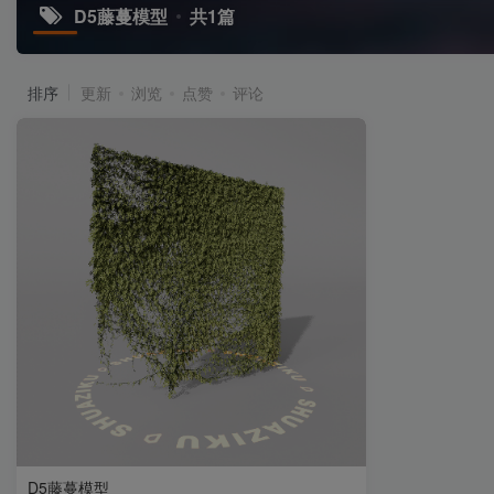
D5藤蔓模型
共1篇
排序
更新
浏览
点赞
评论
D5藤蔓模型