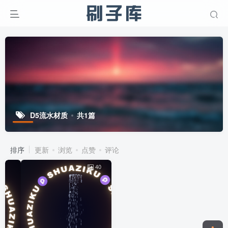
D5流水材质
共1篇
排序
更新
浏览
点赞
评论
40