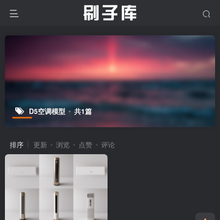
D5空调模型
共1篇
排序
更新
浏览
点赞
评论