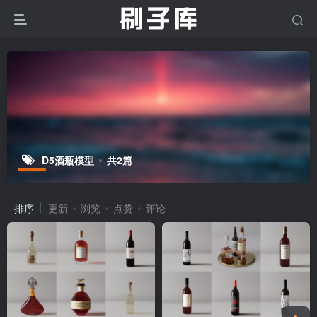
D5酒瓶模型
共2篇
排序
更新
浏览
点赞
评论