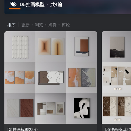
D5挂画模型
共4篇
排序
更新
浏览
点赞
评论
D5挂画模型22个
D5挂画模型2