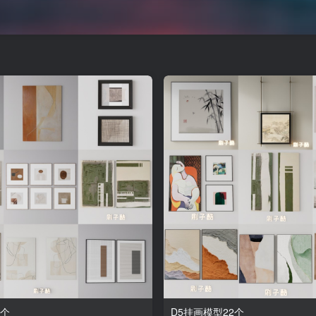
2个
D5挂画模型22个