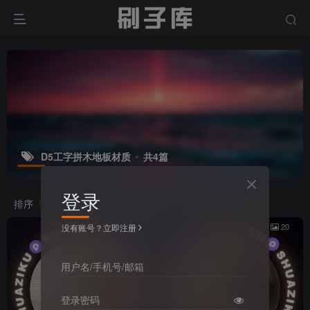
D5工字拼木地板材质
共4篇
登录
排序
更新
浏览
点赞
评论
20
20
没有账号？立即注册
用户名/手机号/邮箱
登录密码