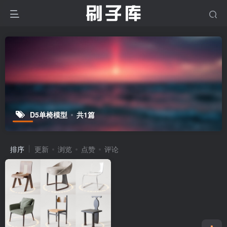
D5单椅模型
共1篇
排序
更新
浏览
点赞
评论