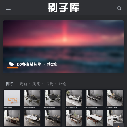
D5餐桌椅模型
共2篇
排序
更新
浏览
点赞
评论