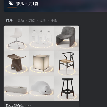
茶几
共1篇
排序
更新
浏览
点赞
评论
D5模型合集20个