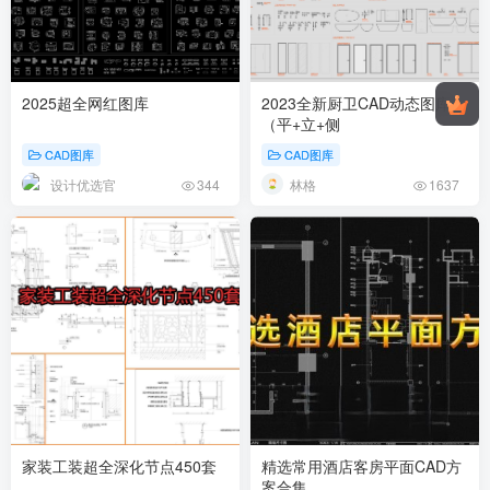
2025超全网红图库
2023全新厨卫CAD动态图库
（平+立+侧
CAD图库
CAD图库
设计优选官
林格
344
1637
家装工装超全深化节点450套
精选常用酒店客房平面CAD方
案合集